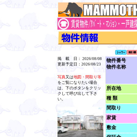
掲 載 日： 2026/08/08
物件番号
更新予定日：2026/08/23
物件名称
写真
又は
地図・間取り等
をご覧になりたい場合
は、下のボタンをクリッ
所在地
クして呼び出して下さ
種 類
い。
間取り
家賃
敷金