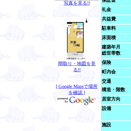
保証金
写真を見る!!
礼金
共益費
駐車料
床面積
建築年月
総世帯数
保険
間取り・地図を見
る!!
町内会
交通
[ Google Mapsで場所
構造・階数
を確認 ]
居室方向
設備
施設