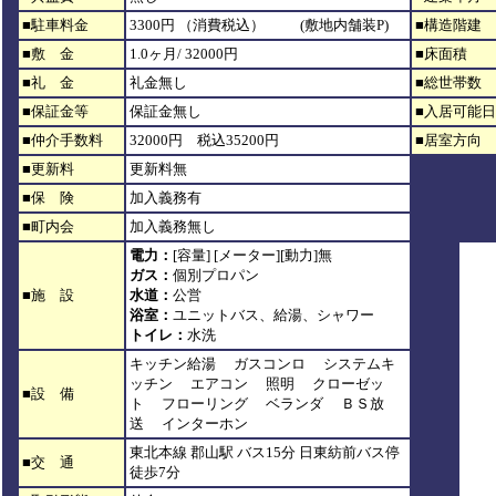
■駐車料金
3300円 （消費税込） (敷地内舗装P)
■構造階建
■敷 金
1.0ヶ月/ 32000円
■床面積
■礼 金
礼金無し
■総世帯数
■保証金等
保証金無し
■入居可能日
■仲介手数料
32000円 税込35200円
■居室方向
■更新料
更新料無
■保 険
加入義務有
■町内会
加入義務無し
電力：
[容量] [メーター][動力]無
ガス：
個別プロパン
■施 設
水道：
公営
浴室：
ユニットバス、給湯、シャワー
トイレ：
水洗
キッチン給湯 ガスコンロ システムキ
ッチン エアコン 照明 クローゼッ
■設 備
ト フローリング ベランダ ＢＳ放
送 インターホン
東北本線 郡山駅 バス15分 日東紡前バス停
■交 通
徒歩7分