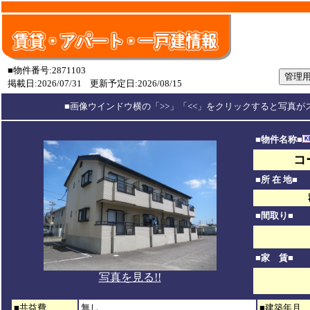
■物件番号:2871103
掲載日:2026/07/31
更新予定日:2026/08/15
■画像ウインドウ横の「>>」「<<」をクリックすると写真が
■物件名称■
コ
■所 在 地■
■間取り■
■家 賃■
写真を見る!!
■共益費
無し
■建築年月