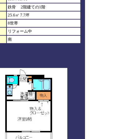
鉄骨 2階建ての1階
25.6㎡ 7.7坪
8世帯
リフォーム中
南