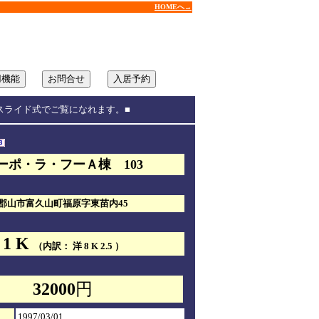
HOMEへ→
スライド式でご覧になれます。■
ーポ・ラ・フーＡ棟 103
郡山市富久山町福原字東苗内45
1 K
（内訳： 洋 8 K 2.5 ）
32000
円
1997/03/01